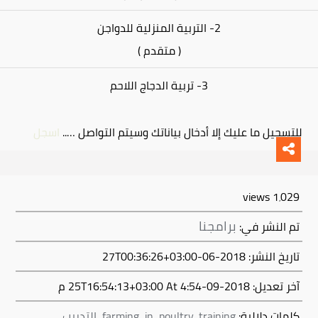
2- التربية المنزلية للدواجن
( متقدم )
3- تربية الدجاج اللاحم
للتسجيل ما عليك إلا أدخال بياناتك وسيتم التواصل …..
اسجل
1٬029 views
برامجنا
تم النشر في:
تاريخ النشر: 2018-06-27T00:36:26+03:00
آخر تعديل:
2018-09-25T16:54:13+03:00
At 4:54 م
كلمات دلالية:
training
,
poultry
,
in
,
farming
,
التدريب
,