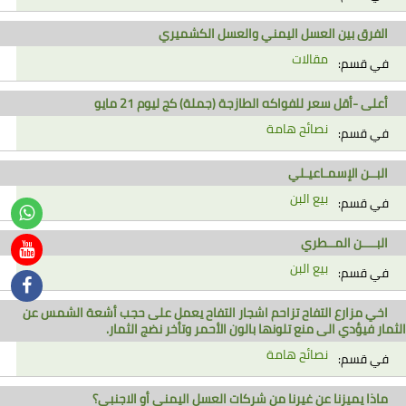
الفرق بين العسل اليمني والعسل الكشميري
مقالات
في قسم:
أعلى -أقل سعر للفواكه الطازجة (جملة) كج ليوم 21 مايو
نصائح هامة
في قسم:
البــن الإسمـاعيـلي
بيع البن
في قسم:
البــــن المــطري
بيع البن
في قسم:
اخي مزارع التفاح تزاحم اشجار التفاح يعمل على حجب أشعة الشمس عن
الثمار فيؤدي الى منع تلونها بالون الأحمر وتأخر نضج الثمار.
نصائح هامة
في قسم:
ماذا يميزنا عن غيرنا من شركات العسل اليمني أو الاجنبي؟