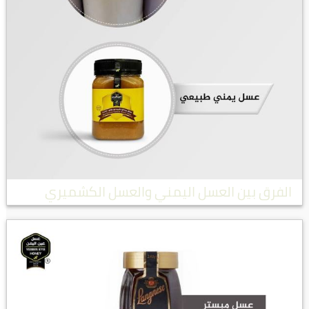
الفرق بين العسل اليمني والعسل الكشميري