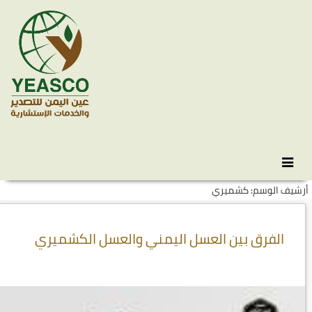
Skip
انتقل
to
إلى
أرشيف الوسم: كشميري
المحتوى
secondary
content
الفرق بين العسل اليمني والعسل الكشميري