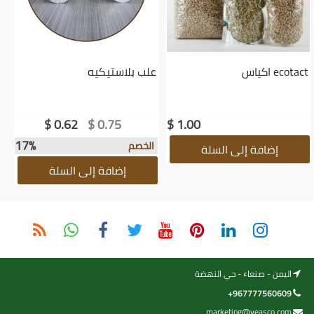
ecotact اكياس
علب بلاستيكيه
$
0.62
$
0.75
$
1.00
17%
الخصم
إضافة إلى السلة
إضافة إلى السلة
اليمن - صنعاء - حي النهضة
+967777560609
marketing@yeasco.com