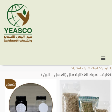
Skip
انتقل
to
إلى
المحتوى
secondary
الرئيسية / ادوات تغليف المنتجات
content
تغليف المواد الغذائية مثل (العسل – البن )
تخفيض!