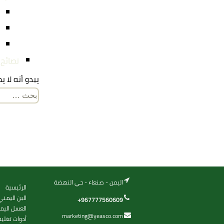
نصائح
يبدو أنه لا 
البحث
عن:
اليمن - صنعاء - حي النهضة
الرئيسية
البن اليمني
+967777560609
العسل اليم
marketing@yeasco.com
أدوات تغلي