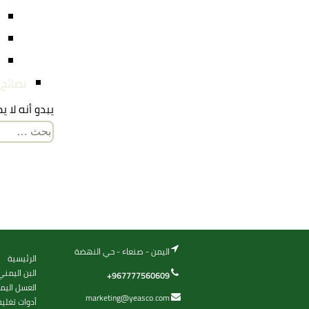
نصائح
يبدو أنه لا 
البحث
عن:
اليمن - صنعاء - حي النهضة
الرئيسية
البن اليمني
+967777560609
العسل اليم
marketing@yeasco.com
أدوات تغلي