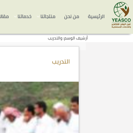
Skip
انتقل
to
إلى
الرئيسية
من نحن
منتجاتنا
خدماتنا
مقال
المحتوى
secondary
content
أرشيف الوسم: والتدريب
التدريب