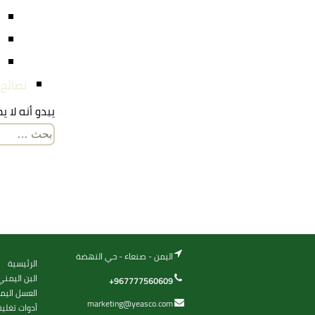
نصائح
يبدو أنه لا 
البحث
عن:
اليمن - صنعاء - حي النهضة
الرئيسية
البن اليمني
+967777560609
العسل اليم
marketing@yeasco.com
أدوات تغلي