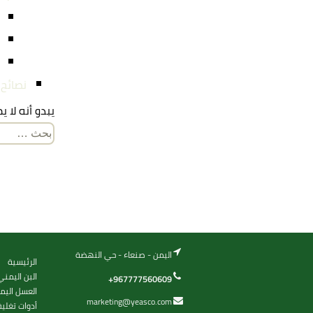
نصائح
يبدو أنه لا 
البحث
عن:
اليمن - صنعاء - حي النهضة
الرئيسية
البن اليمني
+967777560609
العسل اليم
marketing@yeasco.com
أدوات تغلي